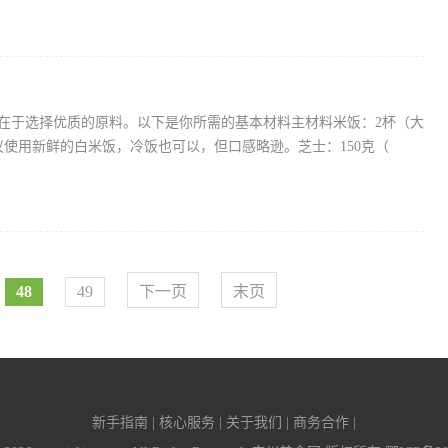
在于选择优质的原料。以下是你所需的基本材料主材料米饭：2杯（大
议使用新鲜的白米饭，冷饭也可以，但口感略逊。芝士：150克（
48
49
下一页
末页
新手指南 | 核心服务 | 关于我们 | 商务合作 |