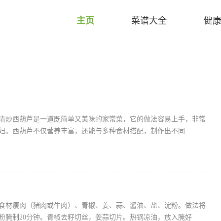
主页
菜谱大全
健
清炒西葫芦是一道既简单又美味的家常菜，它的做法容易上手，非常
妇。西葫芦不仅营养丰富，还能与多种食材搭配，制作出不同
食材瘦肉（猪肉或牛肉）、青椒、姜、蒜、酱油、盐、淀粉。做法将
粉腌制20分钟。青椒去籽切丝，姜蒜切片。热锅凉油，放入腌好