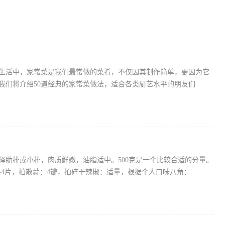
常生活中，家常菜是我们最常做的菜肴，不仅因其制作简单，更因为它
我们将介绍50道经典的家常菜做法，适合各类厨艺水平的朋友们
择肋排或小排，肉质鲜嫩，油脂适中。500克是一个比较合适的分量。
-4片，拍散蒜：4瓣，拍碎干辣椒：适量，根据个人口味八角：