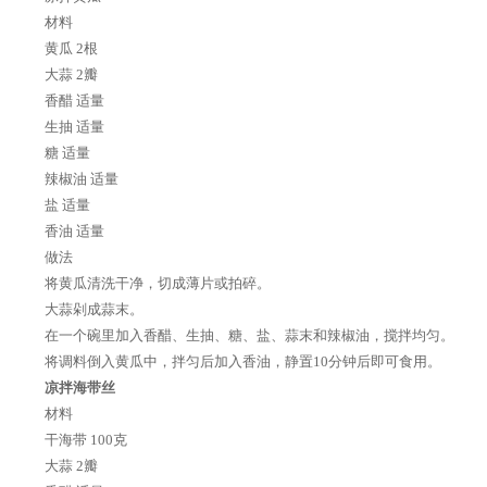
材料
黄瓜 2根
大蒜 2瓣
香醋 适量
生抽 适量
糖 适量
辣椒油 适量
盐 适量
香油 适量
做法
将黄瓜清洗干净，切成薄片或拍碎。
大蒜剁成蒜末。
在一个碗里加入香醋、生抽、糖、盐、蒜末和辣椒油，搅拌均匀。
将调料倒入黄瓜中，拌匀后加入香油，静置10分钟后即可食用。
凉拌海带丝
材料
干海带 100克
大蒜 2瓣