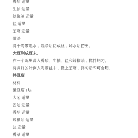
香醋 适量
生抽 适量
辣椒油 适量
盐 适量
芝麻 适量
做法
将干海带泡水，洗净后切成丝，焯水后捞出。
大蒜剁成蒜末。
在一个碗里调入香醋、生抽、盐和辣椒油，搅拌均匀。
将调好的汁倒入海带丝中，撒上芝麻，拌匀后即可食用。
拌豆腐
材料
嫩豆腐 1块
大葱 适量
酱油 适量
香醋 适量
辣椒油 适量
盐 适量
香菜 适量