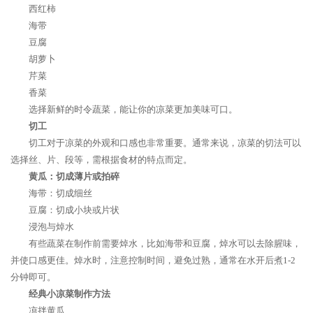
西红柿
海带
豆腐
胡萝卜
芹菜
香菜
选择新鲜的时令蔬菜，能让你的凉菜更加美味可口。
切工
切工对于凉菜的外观和口感也非常重要。通常来说，凉菜的切法可以
选择丝、片、段等，需根据食材的特点而定。
黄瓜：切成薄片或拍碎
海带：切成细丝
豆腐：切成小块或片状
浸泡与焯水
有些蔬菜在制作前需要焯水，比如海带和豆腐，焯水可以去除腥味，
并使口感更佳。焯水时，注意控制时间，避免过熟，通常在水开后煮1-2
分钟即可。
经典小凉菜制作方法
凉拌黄瓜