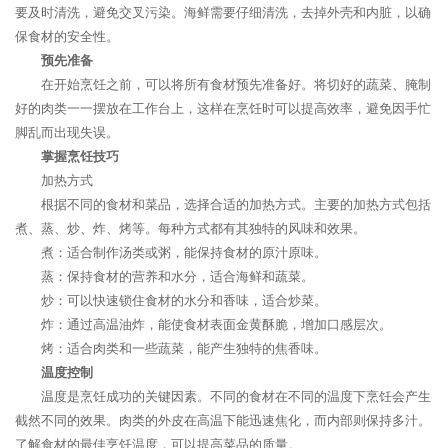
要及时清洗，避免交叉污染。海鲜需要仔细清洗，去掉外壳和内脏，以确
保食材的安全性。
预先准备
在开始烹饪之前，可以将所有食材预先准备好。将切好的蔬菜、腌制
好的肉类一一摆放在工作台上，这样在烹饪时可以提高效率，避免因手忙
脚乱而出现失误。
掌握烹饪技巧
加热方式
根据不同的食材和菜品，选择合适的加热方式。主要的加热方式包括
煮、蒸、炒、炸、烤等。每种方式都有其独特的风味和效果。
煮：适合制作汤类或粥，能保持食材的原汁原味。
蒸：保持食材的营养和水分，适合海鲜和蔬菜。
炒：可以快速锁住食材的水分和香味，适合炒菜。
炸：通过高温油炸，能使食材表面金黄酥脆，增加口感层次。
烤：适合肉类和一些蔬菜，能产生独特的焦香味。
温度控制
温度是烹饪成功的关键因素。不同的食材在不同的温度下烹饪会产生
截然不同的效果。肉类的外皮在高温下能迅速焦化，而内部则保持多汁。
了解食材的最佳烹饪温度，可以提高菜品的质量。