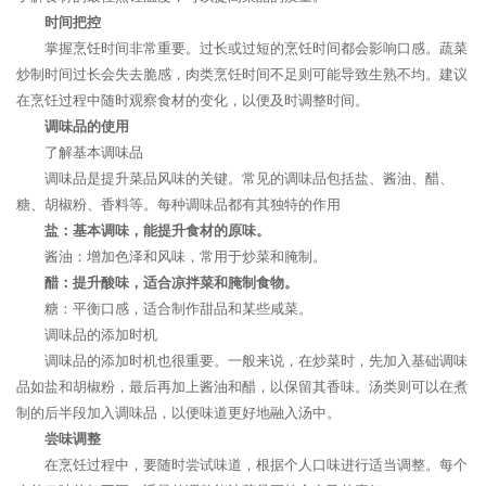
时间把控
掌握烹饪时间非常重要。过长或过短的烹饪时间都会影响口感。蔬菜
炒制时间过长会失去脆感，肉类烹饪时间不足则可能导致生熟不均。建议
在烹饪过程中随时观察食材的变化，以便及时调整时间。
调味品的使用
了解基本调味品
调味品是提升菜品风味的关键。常见的调味品包括盐、酱油、醋、
糖、胡椒粉、香料等。每种调味品都有其独特的作用
盐：基本调味，能提升食材的原味。
酱油：增加色泽和风味，常用于炒菜和腌制。
醋：提升酸味，适合凉拌菜和腌制食物。
糖：平衡口感，适合制作甜品和某些咸菜。
调味品的添加时机
调味品的添加时机也很重要。一般来说，在炒菜时，先加入基础调味
品如盐和胡椒粉，最后再加上酱油和醋，以保留其香味。汤类则可以在煮
制的后半段加入调味品，以便味道更好地融入汤中。
尝味调整
在烹饪过程中，要随时尝试味道，根据个人口味进行适当调整。每个