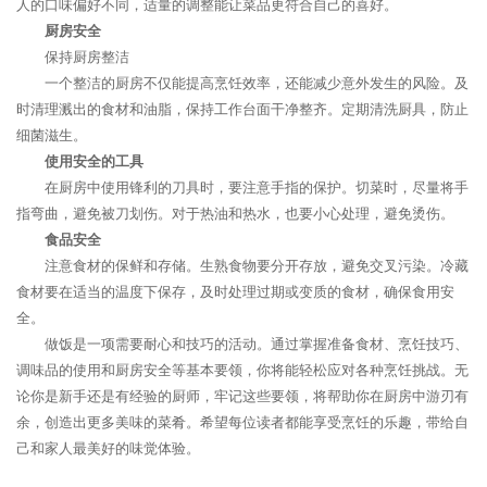
人的口味偏好不同，适量的调整能让菜品更符合自己的喜好。
厨房安全
保持厨房整洁
一个整洁的厨房不仅能提高烹饪效率，还能减少意外发生的风险。及
时清理溅出的食材和油脂，保持工作台面干净整齐。定期清洗厨具，防止
细菌滋生。
使用安全的工具
在厨房中使用锋利的刀具时，要注意手指的保护。切菜时，尽量将手
指弯曲，避免被刀划伤。对于热油和热水，也要小心处理，避免烫伤。
食品安全
注意食材的保鲜和存储。生熟食物要分开存放，避免交叉污染。冷藏
食材要在适当的温度下保存，及时处理过期或变质的食材，确保食用安
全。
做饭是一项需要耐心和技巧的活动。通过掌握准备食材、烹饪技巧、
调味品的使用和厨房安全等基本要领，你将能轻松应对各种烹饪挑战。无
论你是新手还是有经验的厨师，牢记这些要领，将帮助你在厨房中游刃有
余，创造出更多美味的菜肴。希望每位读者都能享受烹饪的乐趣，带给自
己和家人最美好的味觉体验。