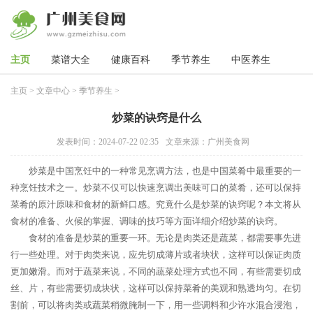
主页
菜谱大全
健康百科
季节养生
中医养生
主页
>
文章中心
>
季节养生
>
炒菜的诀窍是什么
发表时间：2024-07-22 02:35
文章来源：广州美食网
炒菜是中国烹饪中的一种常见烹调方法，也是中国菜肴中最重要的一
种烹饪技术之一。炒菜不仅可以快速烹调出美味可口的菜肴，还可以保持
菜肴的原汁原味和食材的新鲜口感。究竟什么是炒菜的诀窍呢？本文将从
食材的准备、火候的掌握、调味的技巧等方面详细介绍炒菜的诀窍。
食材的准备是炒菜的重要一环。无论是肉类还是蔬菜，都需要事先进
行一些处理。对于肉类来说，应先切成薄片或者块状，这样可以保证肉质
更加嫩滑。而对于蔬菜来说，不同的蔬菜处理方式也不同，有些需要切成
丝、片，有些需要切成块状，这样可以保持菜肴的美观和熟透均匀。在切
割前，可以将肉类或蔬菜稍微腌制一下，用一些调料和少许水混合浸泡，