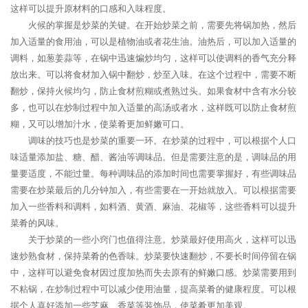
这样可以提升原材料的口感和入味程度。
火候的掌握是炒菜的关键。在开始炒菜之前，需要先将锅加热，然后
加入适量的食用油，可以是植物油或者花生油。油热后，可以加入适量的
调料，如葱姜蒜等，在锅中迅速煸炒均匀，这样可以使调料的香气充分释
放出来。可以将食材加入锅中翻炒，炒至入味。在这个过程中，需要不断
翻炒，保持火候均匀，防止食材煎糊或煮熟过头。如果食材中含有水分较
多，也可以在炒制过程中加入适量的高汤或者水，这样既可以防止食材煎
糊，又可以增加汁水，使菜肴更加鲜嫩可口。
调味的技巧也是炒菜的重要一环。在炒菜的过程中，可以根据个人口
味适量添加盐、糖、醋、酱油等调味品。但是需要注意的是，调味品的用
量要适度，不能过量。每种调味品的添加时间也需要掌握好，有些调味品
需要在炒菜最后的几分钟加入，有些需要在一开始就放入。可以根据需要
加入一些香料和调料，如料酒、黄酒、麻油、花椒等，这些香料可以提升
菜肴的风味。
关于炒菜的一些小窍门也值得注意。炒菜最好使用高火，这样可以迅
速炒熟食材，保持菜肴的色香味。炒菜要快速翻炒，不要长时间停留在锅
中，这样可以避免食材因过度加热而失去原有的鲜嫩口感。炒菜需要用到
不粘锅，在炒制过程中可以减少使用油量，提高菜肴的健康程度。可以根
据个人喜好添加一些芝麻、香菜等装饰品，使菜肴更加美观。