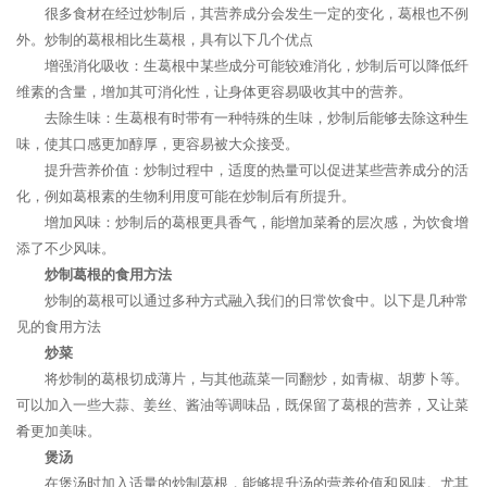
很多食材在经过炒制后，其营养成分会发生一定的变化，葛根也不例
外。炒制的葛根相比生葛根，具有以下几个优点
增强消化吸收：生葛根中某些成分可能较难消化，炒制后可以降低纤
维素的含量，增加其可消化性，让身体更容易吸收其中的营养。
去除生味：生葛根有时带有一种特殊的生味，炒制后能够去除这种生
味，使其口感更加醇厚，更容易被大众接受。
提升营养价值：炒制过程中，适度的热量可以促进某些营养成分的活
化，例如葛根素的生物利用度可能在炒制后有所提升。
增加风味：炒制后的葛根更具香气，能增加菜肴的层次感，为饮食增
添了不少风味。
炒制葛根的食用方法
炒制的葛根可以通过多种方式融入我们的日常饮食中。以下是几种常
见的食用方法
炒菜
将炒制的葛根切成薄片，与其他蔬菜一同翻炒，如青椒、胡萝卜等。
可以加入一些大蒜、姜丝、酱油等调味品，既保留了葛根的营养，又让菜
肴更加美味。
煲汤
在煲汤时加入适量的炒制葛根，能够提升汤的营养价值和风味。尤其