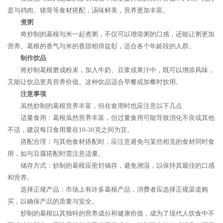
是与鸡肉、猪骨等食材搭配，汤味鲜美，营养更加丰富。
煮粥
将炒制的葛根与米一起煮粥，不仅可以增添粥的口感，还能让粥更加
营养。葛根的香气与米的香甜相得益彰，适合各个年龄段的人群。
制作饮品
将炒制葛根磨成粉末，加入牛奶、豆浆或果汁中，既可以增添风味，
又能让饮品更具营养价值。这种饮品适合早餐或加餐时饮用。
注意事项
虽然炒制的葛根营养丰富，但在食用时也应注意以下几点
适量食用：葛根虽然营养丰富，但过量食用可能导致消化不良或其他
不适，建议每日食用量在10-30克之间为宜。
搭配合理：与其他食材搭配时，应注意避免与某些相克的食材同时食
用，如与豆腐搭配时需注意适量。
储存方式：炒制的葛根应密封储存，避免潮湿，以保持其最佳的口感
和营养。
选择正规产品：市场上有许多葛根产品，消费者应选择正规渠道购
买，以确保产品的质量与安全。
炒制的葛根以其独特的营养成分和健康价值，成为了现代人饮食中不