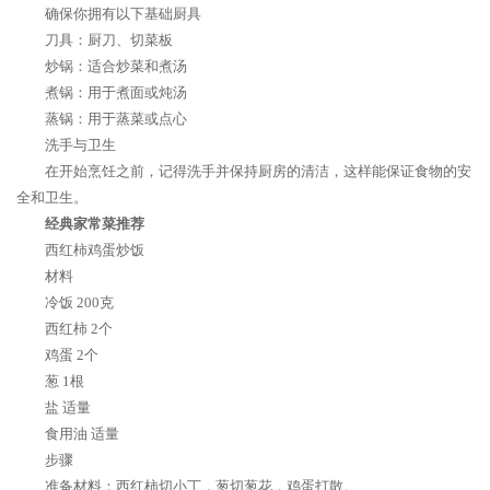
确保你拥有以下基础厨具
刀具：厨刀、切菜板
炒锅：适合炒菜和煮汤
煮锅：用于煮面或炖汤
蒸锅：用于蒸菜或点心
洗手与卫生
在开始烹饪之前，记得洗手并保持厨房的清洁，这样能保证食物的安
全和卫生。
经典家常菜推荐
西红柿鸡蛋炒饭
材料
冷饭 200克
西红柿 2个
鸡蛋 2个
葱 1根
盐 适量
食用油 适量
步骤
准备材料：西红柿切小丁，葱切葱花，鸡蛋打散。