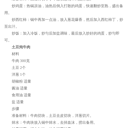
炒鸡蛋：热锅凉油，油热后倒入打散的鸡蛋，快速翻炒至熟，盛出备
用。
炒西红柿：锅中再加一点油，放入葱花爆香，然后加入西红柿丁，炒
至出汁。
炒饭：加入冷饭，炒匀后加盐调味，最后放入炒好的鸡蛋，炒匀即
可。
土豆炖牛肉
材料
牛肉 300克
土豆 2个
洋葱 1个
胡椒粉 适量
酱油 适量
食用油 适量
盐 适量
步骤
准备材料：牛肉切块，土豆去皮切块，洋葱切片。
焯水：牛肉块放入锅中焯水，去掉血沫，捞出备用。