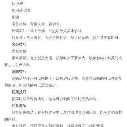
盐 适量
食用油 适量
步骤
准备材料：青菜洗净，蒜切末。
热锅凉油：锅中放油，油热后放入蒜末炒香。
炒青菜：放入青菜，大火快速翻炒，加入盐调味，炒至菜变软即可。
烹饪技巧
火候掌握
家常菜最讲究的就是火候。炒菜时火不要太大，以免炒糊；炖菜时火
要小，以便入味。
调味技巧
调味品的使用可以根据个人口味进行调整。喜欢重口味的可以多放盐
和酱油，而清淡的可以适当减少。
切菜技巧
切菜时尽量保持均匀，这样可以确保烹饪时受热均匀。
注意事项
保持厨房整洁：在烹饪过程中，及时清理桌面和用具，以免影响食材
的新鲜。
食材选择：选择应季的新鲜食材，这样能保证口感和营养。