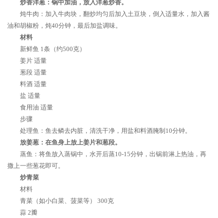
炒香洋葱：锅中加油，放入洋葱炒香。
炖牛肉：加入牛肉块，翻炒均匀后加入土豆块，倒入适量水，加入酱
油和胡椒粉，炖40分钟，最后加盐调味。
材料
新鲜鱼 1条（约500克）
姜片 适量
葱段 适量
料酒 适量
盐 适量
食用油 适量
步骤
处理鱼：鱼去鳞去内脏，清洗干净，用盐和料酒腌制10分钟。
放姜葱：在鱼身上放上姜片和葱段。
蒸鱼：将鱼放入蒸锅中，水开后蒸10-15分钟，出锅前淋上热油，再
撒上一些葱花即可。
炒青菜
材料
青菜（如小白菜、菠菜等） 300克
蒜 2瓣