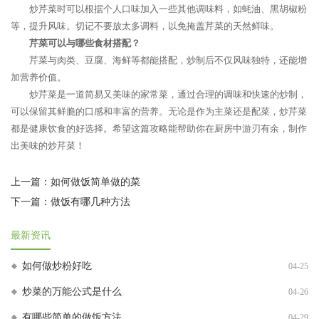
炒芹菜时可以根据个人口味加入一些其他调味料，如蚝油、黑胡椒粉
等，提升风味。切记不要放太多调料，以免掩盖芹菜的天然鲜味。
芹菜可以与哪些食材搭配？
芹菜与肉类、豆腐、海鲜等都能搭配，炒制后不仅风味独特，还能增
加营养价值。
炒芹菜是一道简易又美味的家常菜，通过合理的调味和快速的炒制，
可以保留其鲜脆的口感和丰富的营养。无论是作为主菜还是配菜，炒芹菜
都是健康饮食的好选择。希望这篇攻略能帮助你在厨房中游刃有余，制作
出美味的炒芹菜！
上一篇：
如何做饭简单做的菜
下一篇：
做饭有哪几种方法
最新资讯
如何做炒粉好吃
04-25
炒菜的万能公式是什么
04-26
有哪些简单的做饭方法
04-29