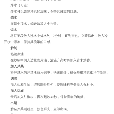
焯水（可选）
焯水可以去除芹菜的涩味，保持其鲜嫩的口感。
烧水
在锅中加水，烧开后加入少许盐。
焯水
将芹菜段放入沸水中焯水约1-2分钟，直到变色。立即捞出，放入冷
开水中漂凉，保持其脆嫩的口感。
炒制
热锅凉油
在炒锅中倒入适量食用油，油温升高时再加入蒜末炒香。
加入芹菜
将焯过水的芹菜段放入锅中，快速翻炒，确保每根芹菜都均匀受热。
调味
加入盐和生抽，继续翻炒均匀，使调味料充分渗入食材中。
加入红椒
最后加入红椒块，再次翻炒30秒，保持青椒的脆嫩。
出锅
炒至芹菜刚断生，颜色鲜亮，立即出锅。