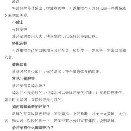
装盘
将炒好的芹菜盛出，摆放在盘中，可以根据个人喜好点缀一些香葱或
芝麻增加美观。
小贴士
火候掌握
炒芹菜时要用大火，快速翻炒，以保持其脆嫩口感。
搭配选择
可以根据自己的口味加入其他配菜，如胡萝卜、木耳等，丰富口感和
营养。
健康饮食
炒菜时尽量少放油，保持清淡，符合健康饮食的原则。
常见问题解答
炒芹菜需要焯水吗？
焯水并不是必须的，但焯水可以去除芹菜的涩味，让菜肴口感更佳。
如果时间紧张，直接炒也是可以的。
如何选择新鲜的芹菜？
新鲜的芹菜应颜色鲜绿，茎部坚挺，不易折断，叶子应无黄斑、无虫
害。购买时可以轻轻捏一下，若茎部有水分且富有弹性，说明新鲜。
炒芹菜有什么调味技巧？