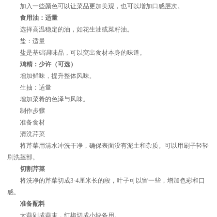
加入一些颜色可以让菜品更加美观，也可以增加口感层次。
食用油：适量
选择高温稳定的油，如花生油或菜籽油。
盐：适量
盐是基础调味品，可以突出食材本身的味道。
鸡精：少许（可选）
增加鲜味，提升整体风味。
生抽：适量
增加菜肴的色泽与风味。
制作步骤
准备食材
清洗芹菜
将芹菜用清水冲洗干净，确保表面没有泥土和杂质。可以用刷子轻轻
刷洗茎部。
切割芹菜
将洗净的芹菜切成3-4厘米长的段，叶子可以留一些，增加色彩和口
感。
准备配料
大蒜剁成蒜末，红椒切成小块备用。