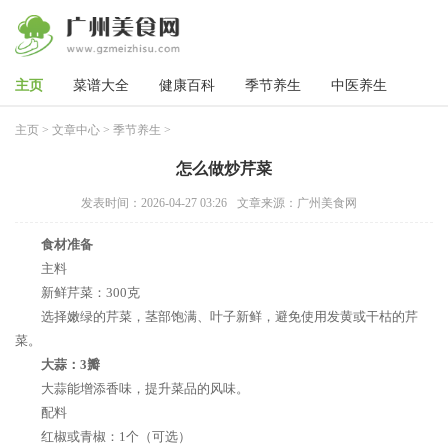
主页
菜谱大全
健康百科
季节养生
中医养生
主页
>
文章中心
>
季节养生
>
怎么做炒芹菜
发表时间：2026-04-27 03:26
文章来源：广州美食网
食材准备
主料
新鲜芹菜：300克
选择嫩绿的芹菜，茎部饱满、叶子新鲜，避免使用发黄或干枯的芹
菜。
大蒜：3瓣
大蒜能增添香味，提升菜品的风味。
配料
红椒或青椒：1个（可选）